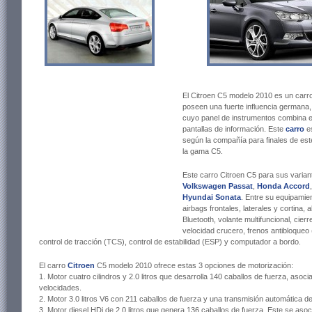
El Citroen C5 modelo 2010 es un carro
poseen una fuerte influencia germana,
cuyo panel de instrumentos combina e
pantallas de información. Este
carro
es
según la compañía para finales de es
la gama C5.
Este carro Citroen C5 para sus variant
Volkswagen Passat
,
Honda Accord
Hyundai Sonata
. Entre su equipami
airbags frontales, laterales y cortina,
Bluetooth, volante multifuncional, cierr
velocidad crucero, frenos antibloqueo 
control de tracción (TCS), control de estabilidad (ESP) y computador a bordo.
El carro
Citroen
C5 modelo 2010 ofrece estas 3 opciones de motorización:
1. Motor cuatro cilindros y 2.0 litros que desarrolla 140 caballos de fuerza, aso
velocidades.
2. Motor 3.0 litros V6 con 211 caballos de fuerza y una transmisión automática 
3. Motor diesel HDi de 2.0 litros que genera 136 caballos de fuerza. Este se aso