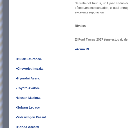
Se trata del Taurus, un lujoso sedán 
cómodamente sentados, el cual entrega
excelente reputación.
Rivales
El Ford Taurus 2017 tiene estos rivale
•Acura RL
.
•Buick LaCrosse
.
•Chevrolet Impala
.
•Hyundai Azera
.
•Toyota Avalon
.
•Nissan Maxima
.
•Subaru Legacy
.
•Volkswagen Passat
.
•Honda Accord
.