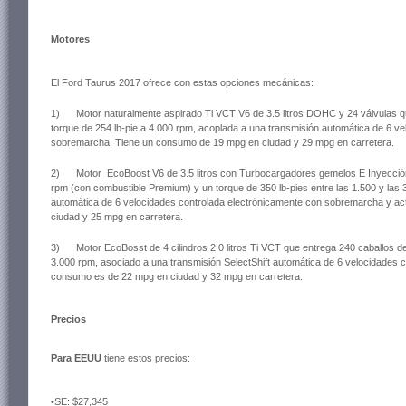
Motores
El Ford Taurus 2017 ofrece con estas opciones mecánicas:
1) Motor naturalmente aspirado Ti VCT V6 de 3.5 litros DOHC y 24 válvulas qu
torque de 254 lb-pie a 4.000 rpm, acoplada a una transmisión automática de 6 v
sobremarcha. Tiene un consumo de 19 mpg en ciudad y 29 mpg en carretera.
2) Motor EcoBoost V6 de 3.5 litros con Turbocargadores gemelos E Inyección 
rpm (con combustible Premium) y un torque de 350 lb-pies entre las 1.500 y las 
automática de 6 velocidades controlada electrónicamente con sobremarcha y ac
ciudad y 25 mpg en carretera.
3) Motor EcoBosst de 4 cilindros 2.0 litros Ti VCT que entrega 240 caballos de
3.000 rpm, asociado a una transmisión SelectShift automática de 6 velocidades
consumo es de 22 mpg en ciudad y 32 mpg en carretera.
Precios
Para EEUU
tiene estos precios:
•SE: $27,345