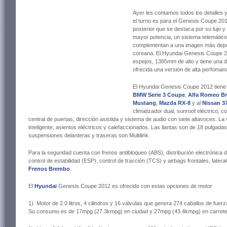
Ayer les contamos todos los detalles 
el turno es para el Genesis Coupe 201
posterior que se destaca por su lujo y
mayor potencia, un sistema telemátic
complementan a una imagen más deport
coreana. El Hyundai Genesis Coupe 
espejos, 1385mm de alto y tiene una 
ofrecida una versión de alta perfoma
El Hyundai Genesis Coupe 2012 tiene 
BMW Serie 3 Coupe
,
Alfa Romeo Br
Mustang
,
Mazda RX-8
y al
Nissan 3
climatizador dual, sunroof eléctrico, co
central de puertas, dirección asistida y sistema de audio con siete altavoces. La 
inteligente, asientos eléctricos y calefaccionados. Las llantas son de 18 pulgadas 
suspensiones delanteras y traseras son Multilink.
Para la seguridad cuenta con frenos antibloqueo (ABS), distribución electrónica 
control de estabilidad (ESP), control de tracción (TCS) y airbags frontales, later
Frenos Brembo
.
El
Hyundai
Genesis Coupe 2012 es ofrecido con estas opciones de motor
1) Motor de 2.0 litros, 4 cilindros y 16 válvulas que genera 274 caballos de fuer
Su consumo es de 17mpg (27.3kmpg) en ciudad y 27mpg (43.4kmpg) en carrete