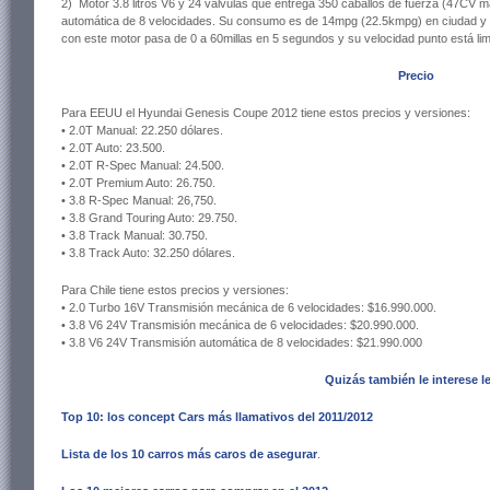
2) Motor 3.8 litros V6 y 24 válvulas que entrega 350 caballos de fuerza (47CV m
automática de 8 velocidades. Su consumo es de 14mpg (22.5kmpg) en ciudad y
con este motor pasa de 0 a 60millas en 5 segundos y su velocidad punto está li
Precio
Para EEUU el Hyundai Genesis Coupe 2012 tiene estos precios y versiones:
• 2.0T Manual: 22.250 dólares.
• 2.0T Auto: 23.500.
• 2.0T R-Spec Manual: 24.500.
• 2.0T Premium Auto: 26.750.
• 3.8 R-Spec Manual: 26,750.
• 3.8 Grand Touring Auto: 29.750.
• 3.8 Track Manual: 30.750.
• 3.8 Track Auto: 32.250 dólares.
Para Chile tiene estos precios y versiones:
• 2.0 Turbo 16V Transmisión mecánica de 6 velocidades: $16.990.000.
• 3.8 V6 24V Transmisión mecánica de 6 velocidades: $20.990.000.
• 3.8 V6 24V Transmisión automática de 8 velocidades: $21.990.000
Quizás también le interese le
Top 10: los concept Cars más llamativos del 2011/2012
Lista de los 10 carros más caros de asegurar
.