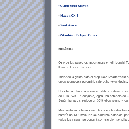
•SsangYong Actyon
.
•
Mazda CX-5
.
•
Seat Ateca
.
•
Mitsubishi Eclipse Cross.
Mecánica
Otro de los aspectos importantes en el Hyundai 
lleno en la electrificación.
Iniciando la gama está el propulsor Smartstream d
unido a una caja automática de ocho velocidades.
El sistema híbrido autorrecargable combina un mot
de 1,49 kWh. En conjunto, logra una potencia de 
Según la marca, reduce un 30% el consumo y logra
Más arriba está la versión híbrida enchufable bas
batería de 13,8 kWh. No se confirmó potencia, p
todos los casos, se contará con tracción sencilla