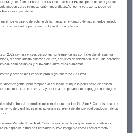
ipal rasgo está en el frontal, con las luces diurnas LED de tipo medio espejo, que
ue solo pueden verse mientras estén encendidas. Así como esta zona, todos los
or fuera como por dentro.
leja en el nuevo diseño de volante de la marca, en el cuadro de instrumentos aislado
ector de velocidades por botón, en lugar de una palanca.
cson 2022 contará en sus versiones norteamericanas con llave digital, asientos
bricos, reconocimiento dinámico de voz, servicios de telemática Blue Link, cargador
um con ocho parlantes y subwoofer, entre otros elementos.
aforma y obtiene más espacio para llegar hasta los 620 litros.
da súper elegante, pero tampoco descuidado, aunque la percepción de calidad
en doble tono. Con este SUV hay opción a completamente negro, gris con negro o
e colisión frontal, control crucero inteligente con función Stop & Go, asistente pre-
nimiento de carril, luces altas automáticas, alerta de atención del conductor, alerta
encia.
sistema Remote Smart Park Assist, o asistente de parqueo remoto inteligente.
lo en espacios estrechos utilizando la llave inteligente como control remoto,