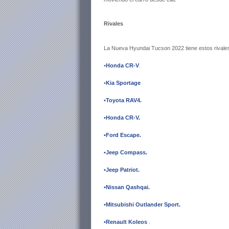
Rivales
La Nueva Hyundai Tucson 2022 tiene estos rivale
•
Honda CR-V
.
•
Kia Sportage
•Toyota RAV4
.
•Honda CR-V
.
•Ford Escape
.
•Jeep Compass
.
•Jeep Patriot
.
•Nissan Qashqai
.
•Mitsubishi Outlander Sport
.
•Renault Koleos
.