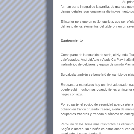
Su princ
forman parte integral de la parrilla, de manera q
demás detalles son igualmente distintivos, tanto p
El interior persigue un estilo futurista, que se ref
del resto de los elementos del tablero y en un sel
Equipamiento
Como parte de la dotación de serie, el Hyundai Tu
calefactados, Android Auto y Apple CarPlay inalám
inalámbrico de celulares y equipo de sonido Premi
Su cajuela también se benefició del cambio de plat
En cuanto a materiales hay un nivel adecuado, na
puede subir mucho más cuando tienes un interior 
negro con azul.
Por su parte, el equipo de seguridad abarca alerta d
colisión en tráfico cruzado trasero, alerta de mante
ocupantes traseros y frenado autónomo de emerg
Pero uno de los ítems más relevantes es el nuevo 
Según la marca, su función es estacionar el vehícu
moviendo el carro desde ella.