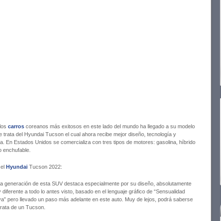
los
carros
coreanos más exitosos en este lado del mundo ha llegado a su modelo
e trata del Hyundai Tucson el cual ahora recibe mejor diseño, tecnología y
ia. En Estados Unidos se comercializa con tres tipos de motores: gasolina, híbrido
o enchufable.
 el
Hyundai
Tucson 2022:
a generación de esta SUV destaca especialmente por su diseño, absolutamente
y diferente a todo lo antes visto, basado en el lenguaje gráfico de “Sensualidad
va” pero llevado un paso más adelante en este auto. Muy de lejos, podrá saberse
trata de un Tucson.