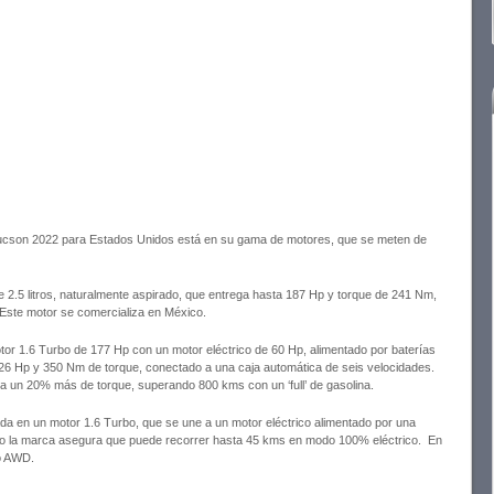
Tucson 2022 para Estados Unidos está en su gama de motores, que se meten de
e 2.5 litros, naturalmente aspirado, que entrega hasta 187 Hp y torque de 241 Nm,
 Este motor se comercializa en México.
or 1.6 Turbo de 177 Hp con un motor eléctrico de 60 Hp, alimentado por baterías
226 Hp y 350 Nm de torque, conectado a una caja automática de seis velocidades.
 un 20% más de torque, superando 800 kms con un ‘full’ de gasolina.
ada en un motor 1.6 Turbo, que se une a un motor eléctrico alimentado por una
ero la marca asegura que puede recorrer hasta 45 kms en modo 100% eléctrico. En
 o AWD.