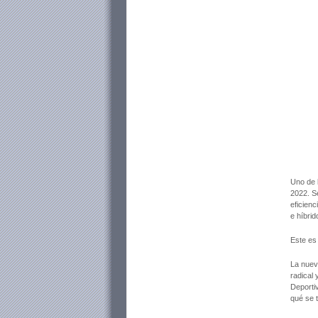
Uno de 
2022. S
eficienc
e híbrid
Este es
La nuev
radical 
Deporti
qué se 