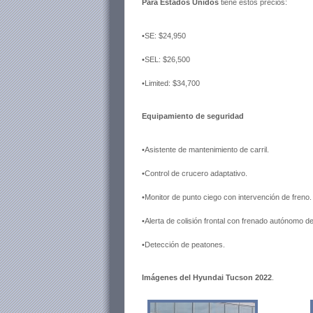
Para Estados Unidos
tiene estos precios:
•SE: $24,950
•SEL: $26,500
•Limited: $34,700
Equipamiento de seguridad
•Asistente de mantenimiento de carril.
•Control de crucero adaptativo.
•Monitor de punto ciego con intervención de freno.
•Alerta de colisión frontal con frenado autónomo 
•Detección de peatones.
Imágenes del Hyundai Tucson 2022
.