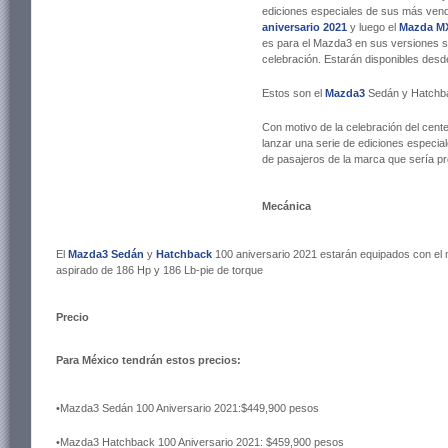
ediciones especiales de sus más ven
aniversario 2021
y luego el
Mazda MX
es para el Mazda3 en sus versiones 
celebración. Estarán disponibles desd
Estos son el
Mazda3
Sedán y Hatchba
Con motivo de la celebración del cente
lanzar una serie de ediciones especial
de pasajeros de la marca que sería p
Mecánica
El
Mazda3 Sedán
y
Hatchback
100 aniversario 2021 estarán equipados con el mo
aspirado de 186 Hp y 186 Lb-pie de torque
Precio
Para México tendrán estos precios:
•Mazda3 Sedán 100 Aniversario 2021:$449,900 pesos
•Mazda3 Hatchback 100 Aniversario 2021: $459,900 pesos