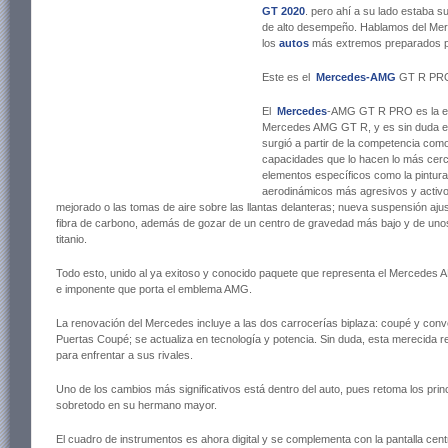
GT 2020
. pero ahí a su lado estaba s
de alto desempeño. Hablamos del Me
los
autos
más extremos preparados por
Este es el
Mercedes-AMG
GT R PR
El
Mercedes
-AMG GT R PRO es la edic
Mercedes AMG GT R, y es sin duda el
surgió a partir de la competencia com
capacidades que lo hacen lo más cer
elementos específicos como la pintura
aerodinámicos más agresivos y activos, 
mejorado o las tomas de aire sobre las llantas delanteras; nueva suspensión ajus
fibra de carbono, además de gozar de un centro de gravedad más bajo y de unos 
titanio.
Todo esto, unido al ya exitoso y conocido paquete que representa el Mercedes 
e imponente que porta el emblema AMG.
La renovación del Mercedes incluye a las dos carrocerías biplaza: coupé y con
Puertas Coupé; se actualiza en tecnología y potencia. Sin duda, esta merecida r
para enfrentar a sus rivales.
Uno de los cambios más significativos está dentro del auto, pues retoma los pri
sobretodo en su hermano mayor.
El cuadro de instrumentos es ahora digital y se complementa con la pantalla cen