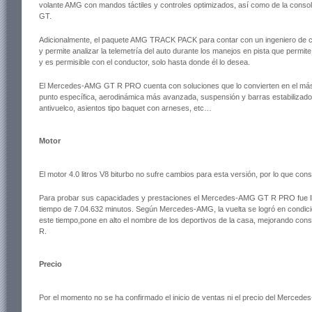
volante AMG con mandos táctiles y controles optimizados, así como de la consol
GT.
Adicionalmente, el paquete AMG TRACK PACK para contar con un ingeniero de car
y permite analizar la telemetría del auto durante los manejos en pista que permi
y es permisible con el conductor, solo hasta donde él lo desea.
El Mercedes-AMG GT R PRO cuenta con soluciones que lo convierten en el más 
punto específica, aerodinámica más avanzada, suspensión y barras estabilizador
antivuelco, asientos tipo baquet con arneses, etc…
Motor
El motor 4.0 litros V8 biturbo no sufre cambios para esta versión, por lo que c
Para probar sus capacidades y prestaciones el Mercedes-AMG GT R PRO fue ll
tiempo de 7.04.632 minutos. Según Mercedes-AMG, la vuelta se logró en condici
este tiempo,pone en alto el nombre de los deportivos de la casa, mejorando co
R.
Precio
Por el momento no se ha confirmado el inicio de ventas ni el precio del Merc