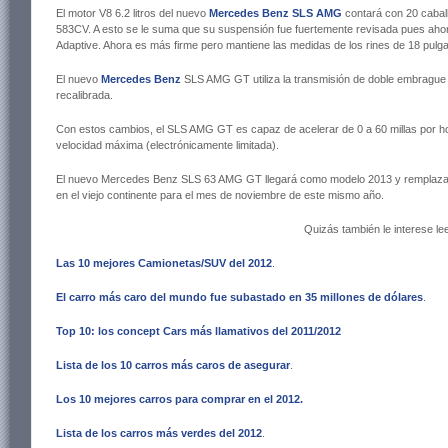
El motor V8 6.2 litros del nuevo
Mercedes Benz SLS AMG
contará con 20 cabal
583CV. A esto se le suma que su suspensión fue fuertemente revisada pues ahor
Adaptive. Ahora es más firme pero mantiene las medidas de los rines de 18 pulga
El nuevo
Mercedes Benz
SLS AMG GT utiliza la transmisión de doble embrag
recalibrada.
Con estos cambios, el SLS AMG GT es capaz de acelerar de 0 a 60 millas por h
velocidad máxima (electrónicamente limitada).
El nuevo Mercedes Benz SLS 63 AMG GT llegará como modelo 2013 y remplazará
en el viejo continente para el mes de noviembre de este mismo año.
Quizás también le interese lee
Las 10 mejores Camionetas/SUV del 2012
.
El carro más caro del mundo fue subastado en 35 millones de dólares
.
Top 10: los concept Cars más llamativos del 2011/2012
Lista de los 10 carros más caros de asegurar
.
Los 10 mejores carros para comprar en el 2012
.
Lista de los carros más verdes del 2012
.