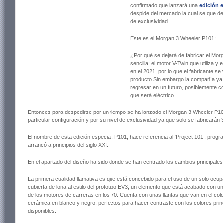
confirmado que lanzará una
edición e
despide del mercado la cual se que des
de exclusividad.
Este es el Morgan 3 Wheeler P101:
¿Por qué se dejará de fabricar el Mo
sencilla: el motor V-Twin que utiliza 
en el 2021, por lo que el fabricante se
producto.Sin embargo la compañía ya 
regresar en un futuro, posiblemente c
que será eléctrico.
Entonces para despedirse por un tiempo se ha lanzado el Morgan 3 Wheeler P101
particular configuración y por su nivel de exclusividad ya que solo se fabricarán
El nombre de esta edición especial, P101, hace referencia al ‘Project 101’, prog
arrancó a principios del siglo XXI.
En el apartado del diseño ha sido donde se han centrado los cambios principales
La primera cualidad llamativa es que está concebido para el uso de un solo ocu
cubierta de lona al estilo del prototipo EV3, un elemento que está acabado con u
de los motores de carreras en los 70. Cuenta con unas llantas que van en el col
cerámica en blanco y negro, perfectos para hacer contraste con los colores prin
disponibles.