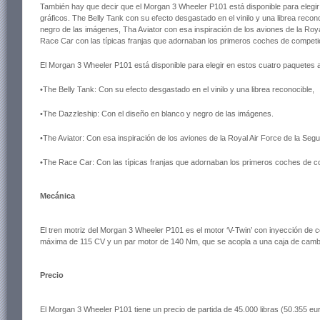
También hay que decir que el Morgan 3 Wheeler P101 está disponible para elegir
gráficos. The Belly Tank con su efecto desgastado en el vinilo y una librea reco
negro de las imágenes, Tha Aviator con esa inspiración de los aviones de la Ro
Race Car con las típicas franjas que adornaban los primeros coches de competi
El Morgan 3 Wheeler P101 está disponible para elegir en estos cuatro paquetes a
•The Belly Tank
: Con su efecto desgastado en el vinilo y una librea reconocible,
•The Dazzleship
: Con el diseño en blanco y negro de las imágenes.
•The Aviator
: Con esa inspiración de los aviones de la Royal Air Force de la Se
•The Race Car:
Con las típicas franjas que adornaban los primeros coches de c
Mecánica
El tren motriz del Morgan 3 Wheeler P101 es el motor ‘V-Twin’ con inyección de 
máxima de 115 CV y un par motor de 140 Nm, que se acopla a una caja de camb
Precio
El Morgan 3 Wheeler P101 tiene un precio de partida de 45.000 libras (50.355 eu