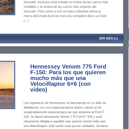
mercado. Inclusive está incluido en la lista de los carros más
vendidos y en la lista de los carros más seguros del
mercado. Pero como si eso no fuera suficiente ahora la
marca del Ovalo Azul nos trae una verdadera fiera: La Ford
[…]
VER MÁS [+]
Hennessey Venom 775 Ford
F-150: Para los que quieren
mucho más que una
VelociRaptor 6×6 (con
video)
Los ingenieros de Hennessey no descansan en su afán de
deleitarnos con sus espectaculares autos y lanza un kit
exageradamente especial para los que amamos la Ford F-
150. Se llama Hennessey Venom 775 Ford F-150 y está
claramente dirigida a aquellos que quieren mucho más que
una VelociRaptor. Solo serán unas pocas unidades. Se basa