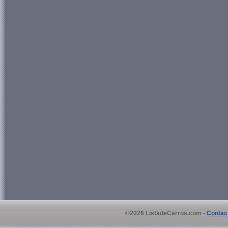
©2026 ListadeCarros.com -
Contac