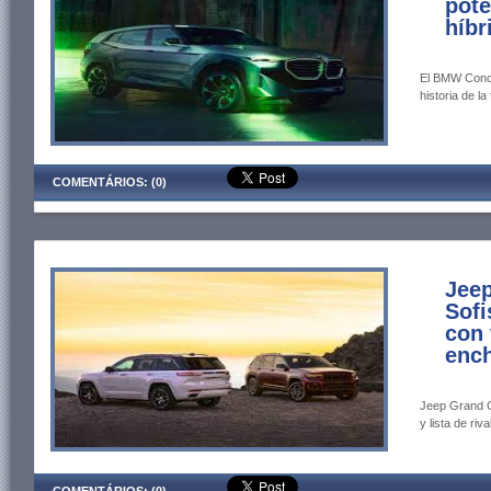
pot
híbr
El BMW Conce
historia de l
COMENTÁRIOS: (0)
Jee
Sofi
con 
ench
Jeep Grand C
y lista de riva