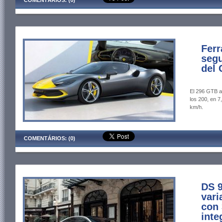
COMENTÁRIOS: (0)
Ferr
segu
del 
El 296 GTB a
los 200, en 7
km/h.
COMENTÁRIOS: (0)
DS 9
vari
con 
inte