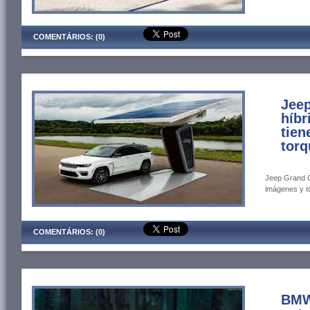
COMENTÁRIOS: (0)
Jee
híbr
tien
torq
Jeep Grand C
imágenes y to
COMENTÁRIOS: (0)
BMW