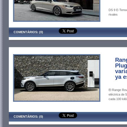
DS 9 E-Tense 
rivales
COMENTÁRIOS: (0)
Rang
Plug
vari
ya e
El Range Rov
eléctrica de 
cada 100 kil
COMENTÁRIOS: (0)