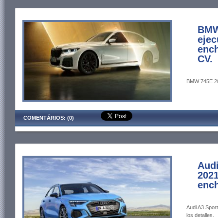
BMW 
ejec
ench
CV.
BMW 745E 202
COMENTÁRIOS: (0)
Audi
2021
ench
Audi A3 Spor
los detalles.