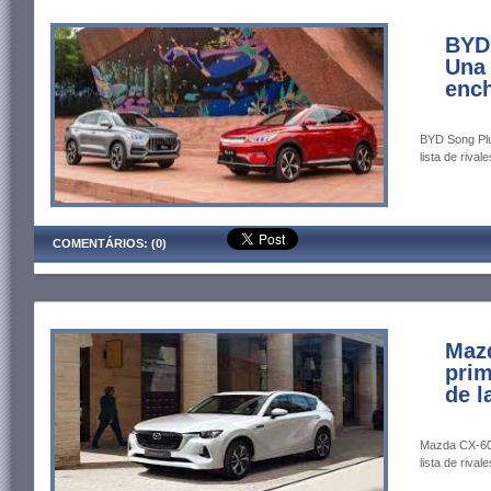
BYD 
Una 
ench
BYD Song Plu
lista de rivale
COMENTÁRIOS: (0)
Mazd
prim
de l
Mazda CX-60 
lista de rivale