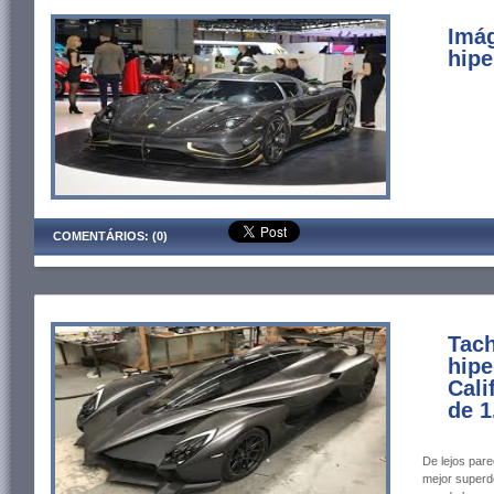
Imág
hipe
COMENTÁRIOS: (0)
Tac
hipe
Cali
de 1
De lejos pare
mejor superde