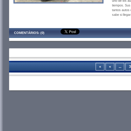
uno de los au
tiempos. Sus 
tantos autos
sabe si llega
COMENTÁRIOS: (0)
«
«
...
3