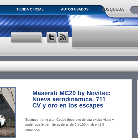
BÚSQUEDA
TIENDA OFICIAL
AUTOS USADOS
Maserati MC20 by Novitec:
Nueva aerodinámica, 711
CV y oro en los escapes
Estamos frente a un Coupé deportivo de alta exclusividad y
poder que le permite acelerar de 0 a 100 km/h en 2.8
segundos