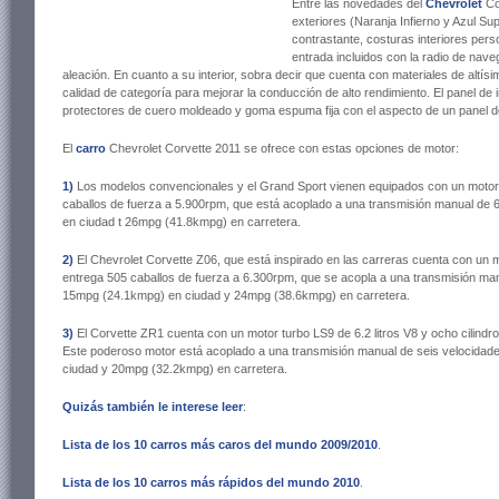
Entre las novedades del
Chevrolet
Co
exteriores (Naranja Infierno y Azul Su
contrastante, costuras interiores pers
entrada incluidos con la radio de nave
aleación. En cuanto a su interior, sobra decir que cuenta con materiales de altísi
calidad de categoría para mejorar la conducción de alto rendimiento. El panel de
protectores de cuero moldeado y goma espuma fija con el aspecto de un panel d
El
carro
Chevrolet Corvette 2011 se ofrece con estas opciones de motor:
1)
Los modelos convencionales y el Grand Sport vienen equipados con un motor 6
caballos de fuerza a 5.900rpm, que está acoplado a una transmisión manual d
en ciudad t 26mpg (41.8kmpg) en carretera.
2)
El Chevrolet Corvette Z06, que está inspirado en las carreras cuenta con un mo
entrega 505 caballos de fuerza a 6.300rpm, que se acopla a una transmisión ma
15mpg (24.1kmpg) en ciudad y 24mpg (38.6kmpg) en carretera.
3)
El Corvette ZR1 cuenta con un motor turbo LS9 de 6.2 litros V8 y ocho cilindr
Este poderoso motor está acoplado a una transmisión manual de seis velocida
ciudad y 20mpg (32.2kmpg) en carretera.
Quizás también le interese leer
:
Lista de los 10 carros más caros del mundo 2009/2010
.
Lista de los 10 carros más rápidos del mundo 2010
.