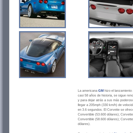
La americana
GM
hizo el lanzamiento
casi 58 años de historia, se sigue re
y para dejar atrás a sus más poderoso
llegar a 205mph (330 km/h) de velocid
en 3.6 segundos. El Corvette se ofre
Convertible (53.600 dólares); Corvet
Convertible (58.600 dólares); Corvett
dólares).