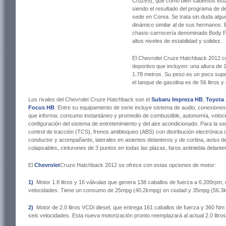
Cruze5), que como bien sabemos está 
siendo el resultado del programa de d
sede en Corea. Se trata sin duda alg
dinámico similar al de sus hermanos. 
chasis-carrocería denominado Body Fr
altos niveles de estabilidad y solidez.
El Chevrolet Cruze Hatchback 2012 cu
deportivo que incluyen: una altura de
1.78 metros. Su peso es un poco super
el tanque de gasolina es de 56 litros y
Los rivales del Chevrolet Cruze Hatchback son el
Subaru Impreza HB
,
Toyota 
Focus HB
. Entre su equipamiento de serie incluye sistema de audio, conexione
que informa: consumo instantáneo y promedio de combustible, autonomía, veloci
configuración del sistema de entretenimiento y del aire acondicionado. Para la se
control de tracción (TCS), frenos antibloqueo (ABS) con distribución electrónica 
conductor y acompañante, laterales en asientos delanteros y de cortina, aviso d
colapsables, cinturones de 3 puntos en todas las plazas, faros antiniebla delante
El
Chevrolet
Cruze Hatchback 2012 se ofrece con estas opciones de motor:
1)
Motor 1.8 litros y 16 válvulas que genera 138 caballos de fuerza a 6.200rpm,
velocidades. Tiene un consumo de 25mpg (40.2kmpg) en ciudad y 35mpg (56.3k
2)
Motor de 2.0 litros VCDi diesel, que entrega 161 caballos de fuerza y 360 Nm
seis velocidades. Esta nueva motorización pronto reemplazará al actual 2.0 litro