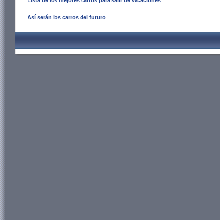
Lista de los mejores carros para salir de vacaciones
.
Así serán los carros del futuro
.