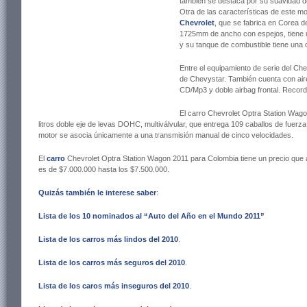
también se destaca por su suavidad de
Otra de las características de este m
Chevrolet
, que se fabrica en Corea 
1725mm de ancho con espejos, tiene 
y su tanque de combustible tiene una c
Entre el equipamiento de serie del Ch
de Chevystar. También cuenta con aire 
CD/Mp3 y doble airbag frontal. Recor
El carro Chevrolet Optra Station Wago
litros doble eje de levas DOHC, multiválvular, que entrega 109 caballos de fue
motor se asocia únicamente a una transmisión manual de cinco velocidades.
El
carro
Chevrolet Optra Station Wagon 2011 para Colombia tiene un precio que 
es de $7.000.000 hasta los $7.500.000.
Quizás también le interese saber
:
Lista de los 10 nominados al “Auto del Año en el Mundo 2011”
Lista de los carros más lindos del 2010
.
Lista de los carros más seguros del 2010
.
Lista de los caros más inseguros del 2010
.