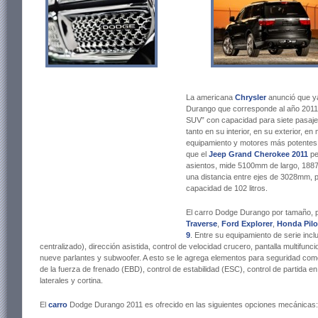
La americana
Chrysler
anunció que ya
Durango que corresponde al año 2011.
SUV” con capacidad para siete pasajer
tanto en su interior, en su exterior, e
equipamiento y motores más potentes
que el
Jeep Grand Cherokee 2011
pe
asientos, mide 5100mm de largo, 188
una distancia entre ejes de 3028mm, 
capacidad de 102 litros.
El carro Dodge Durango por tamaño, pr
Traverse
,
Ford Explorer
,
Honda Pilo
9
. Entre su equipamiento de serie inclu
centralizado), dirección asistida, control de velocidad crucero, pantalla multif
nueve parlantes y subwoofer. A esto se le agrega elementos para seguridad como 
de la fuerza de frenado (EBD), control de estabilidad (ESC), control de partida e
laterales y cortina.
El
carro
Dodge Durango 2011 es ofrecido en las siguientes opciones mecánicas: