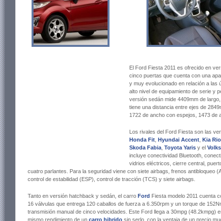
El Ford Fiesta 2011 es ofrecido en v
cinco puertas que cuenta con una apari
y muy evolucionado en relación a las 
alto nivel de equipamiento de serie y 
versión sedán mide 4409mm de largo
tiene una distancia entre ejes de 28
1722 de ancho con espejos, 1473 de al
Los rivales del Ford Fiesta son las v
Honda Fit
,
Hyundai Accent
,
Kia Rio
Skoda Fabia
,
Toyota Yaris
y el
Volk
incluye conectividad Bluetooth, conect
vidrios eléctricos, cierre central, pu
cuatro parlantes. Para la seguridad viene con siete airbags, frenos antibloqueo (
control de estabilidad (ESP), control de tracción (TCS) y siete airbags.
Tanto en versión hatchback y sedán, el carro
Ford
Fiesta modelo 2011 cuenta con
16 válvulas que entrega 120 caballos de fuerza a 6.350rpm y un torque de 152N
transmisión manual de cinco velocidades. Este Ford llega a 30mpg (48.2kmpg) e
mismo rendimiento de un
carro hibrido
sin serlo, con la ventaja de un precio m