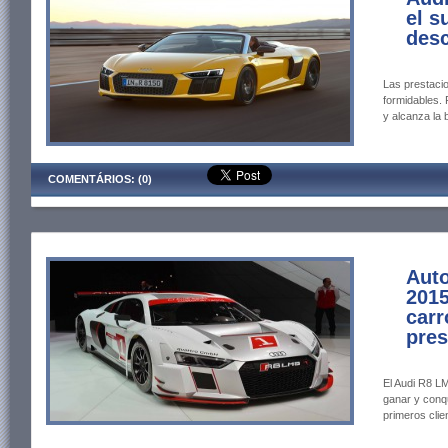
el s
desc
Las prestaci
formidables.
y alcanza la 
COMENTÁRIOS: (0)
Aut
2015
carr
pres
El Audi R8 L
ganar y conqu
primeros clie