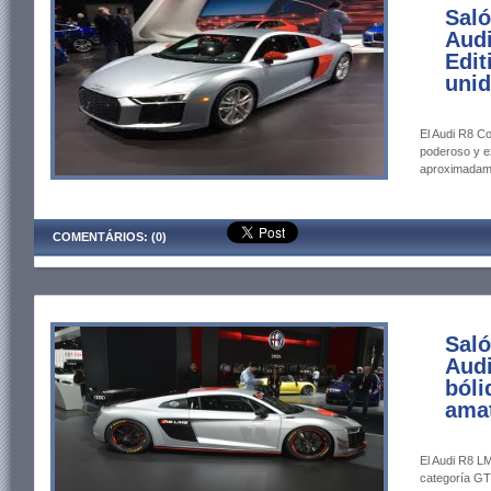
Saló
Audi
Edit
unid
El Audi R8 Co
poderoso y e
aproximadam
COMENTÁRIOS: (0)
Saló
Aud
bóli
ama
El Audi R8 L
categoría GT4