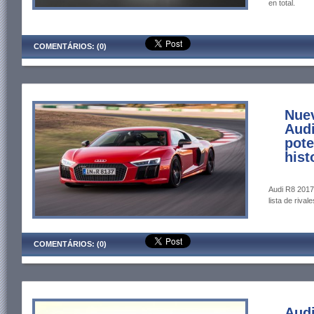
en total.
COMENTÁRIOS: (0)
Nuev
Aud
pote
hist
Audi R8 2017 
lista de rivale
COMENTÁRIOS: (0)
Audi