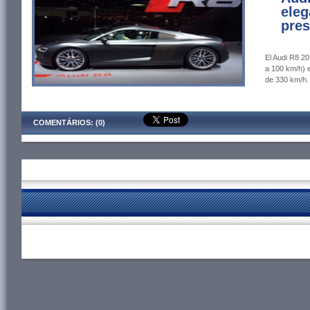
eleg
pres
El Audi R8 2
a 100 km/h) 
de 330 km/h.
COMENTÁRIOS: (0)