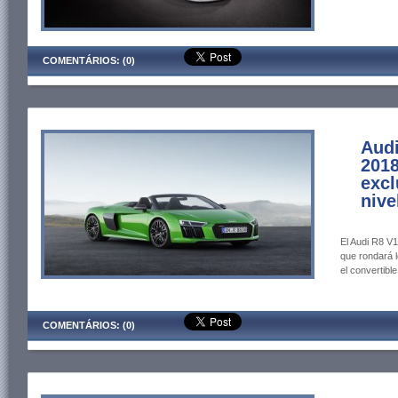
COMENTÁRIOS: (0)
Audi
2018
excl
nive
El Audi R8 V
que rondará 
el convertibl
COMENTÁRIOS: (0)