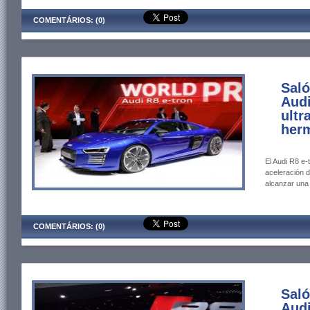
COMENTÁRIOS: (0)
Saló
Audi
ultr
herm
El Audi R8 e
aceleración 
alcanzar una
COMENTÁRIOS: (0)
Saló
Audi