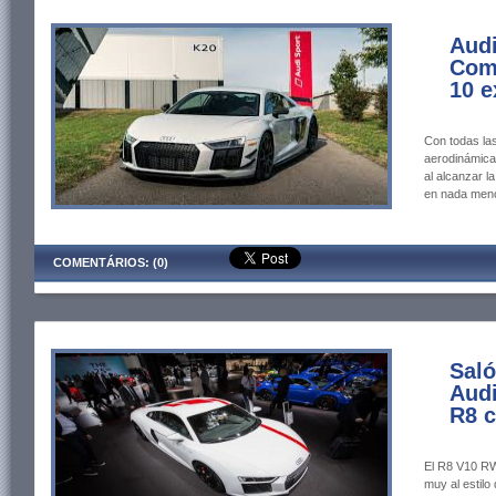
Audi
Comp
10 e
Con todas las
aerodinámica
al alcanzar l
en nada meno
COMENTÁRIOS: (0)
Saló
Audi
R8 c
El R8 V10 RWS
muy al estil