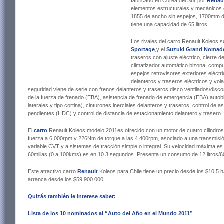
fabricado en Corea del Sur por
Renau
elementos estructurales y mecánicos 
1855 de ancho sin espejos, 1700mm de
tiene una capacidad de 65 litros.
Los rivales del carro Renault Koleos s
Sportage
,y el
Suzuki Grand Nomad
traseros con ajuste eléctrico, cierre 
climatizador automático bizona, compu
espejos retrovisores exteriores eléctri
delanteros y traseros eléctricos y vola
seguridad viene de serie con frenos delanteros y traseros disco ventilados/discos
de la fuerza de frenado (EBA), asistencia de frenado de emergencia (EBA) autobl
laterales y tipo cortina), cinturones inerciales delanteros y traseros, control d
pendientes (HDC) y control de distancia de estacionamiento delantero y trasero.
El
carro
Renault Koleos modelo 2011es ofrecido con un motor de cuatro cilindros 
fuerza a 6.000rpm y 226Nm de torque a las 4.400rpm, asociado a una transmisió
variable CVT y a sistemas de tracción simple o integral. Su velocidad máxima e
60millas (0 a 100kms) es en 10.3 segundos. Presenta un consumo de 12 litros/60mi
Este atractivo carro
Renault
Koleos para Chile tiene un precio desde los $10.5 h
arranca desde los $59.900.000.
Quizás también le interese saber:
Lista de los 10 nominados al “Auto del Año en el Mundo 2011”