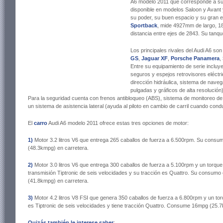
A6 modelo 2011 que corresponde a su c
disponible en modelos Saloon y Avant 
su poder, su buen espacio y su gran e
Sportback
, mide 4927mm de largo, 1
distancia entre ejes de 2843. Su tanqu
Los principales rivales del Audi A6 son
GS
,
Jaguar XF
,
Porsche Panamera
,
Entre su equipamiento de serie incluye
seguros y espejos retrovisores eléctric
dirección hidráulica, sistema de naveg
pulgadas y gráficos de alta resolució
Para la seguridad cuenta con frenos antibloqueo (ABS), sistema de monitoreo d
un sistema de asistencia lateral (ayuda al piloto en cambio de carril cuando c
El
carro
Audi A6 modelo 2011 ofrece estas tres opciones de motor:
1)
Motor 3.2 litros V6 que entrega 265 caballos de fuerza a 6.500rpm. Su con
(48.3kmpg) en carretera.
2)
Motor 3.0 litros V6 que entrega 300 caballos de fuerza a 5.100rpm y un torqu
transmisión Tiptronic de seis velocidades y su tracción es Quattro. Su consu
(41.8kmpg) en carretera.
3)
Motor 4.2 litros V8 FSI que genera 350 caballos de fuerza a 6.800rpm y un 
es Tiptronic de seis velocidades y tiene tracción Quattro. Consume 16mpg (25.
Quizás también le interese saber
: